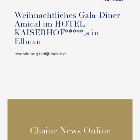
NATIONAL
Weihnachtliches Gala-Dîner
Amical im HOTEL
KAISERHOF*****,s in
Ellmau
reservierung.tirol@chaine.at
Chaine News Online
Chaine News Online