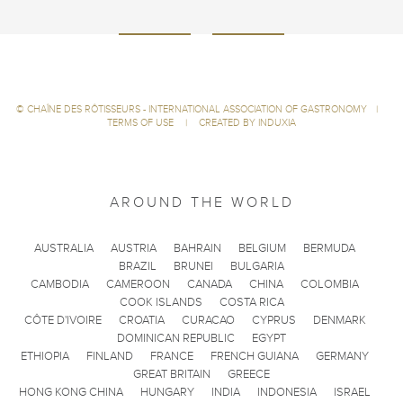
©
CHAÎNE DES RÔTISSEURS - INTERNATIONAL ASSOCIATION OF GASTRONOMY
|
TERMS OF USE
|
CREATED BY INDUXIA
AROUND THE WORLD
AUSTRALIA
AUSTRIA
BAHRAIN
BELGIUM
BERMUDA
BRAZIL
BRUNEI
BULGARIA
CAMBODIA
CAMEROON
CANADA
CHINA
COLOMBIA
COOK ISLANDS
COSTA RICA
CÔTE D'IVOIRE
CROATIA
CURACAO
CYPRUS
DENMARK
DOMINICAN REPUBLIC
EGYPT
ETHIOPIA
FINLAND
FRANCE
FRENCH GUIANA
GERMANY
GREAT BRITAIN
GREECE
HONG KONG CHINA
HUNGARY
INDIA
INDONESIA
ISRAEL