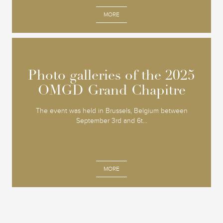
MORE
Photo galleries of the 2025
Photo galleries of the 2025
OMGD Grand Chapitre
OMGD Grand Chapitre
The event was held in Brussels, Belgium between
September 3rd and 6t...
MORE